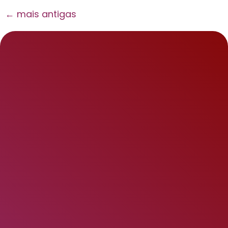
←
mais antigas