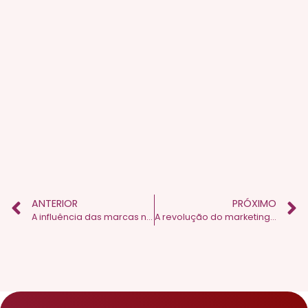
ANTERIOR
PRÓXIMO
A influência das marcas nas Olimpíadas de Paris 2024: uma visão sobre patrocínios e estratégias de marketing
A revolução do marketing digital no século XXI