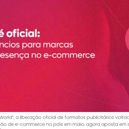
orld”, a liberação oficial de formatos publicitários volt
eração de e-commerce no país em maio, agora aposta em